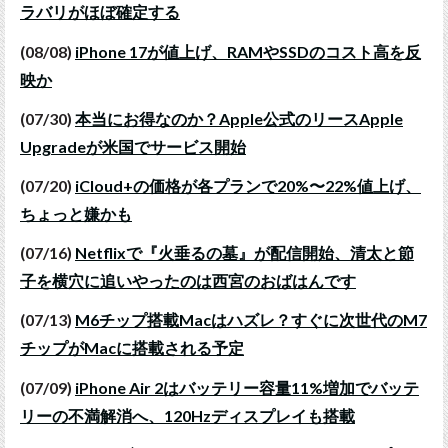
ラバリがほぼ確定する
(08/08)
iPhone 17が値上げ、RAMやSSDのコスト高を反
映か
(07/30)
本当にお得なのか？Apple公式のリースApple
Upgradeが米国でサービス開始
(07/20)
iCloud+の価格が各プランで20%〜22%値上げ、
ちょっと嫌かも
(07/16)
Netflixで『火垂るの墓』が配信開始、清太と節
子を横穴に追いやったのは西宮のおばはんです
(07/13)
M6チップ搭載Macはハズレ？すぐに次世代のM7
チップがMacに搭載される予定
(07/09)
iPhone Air 2はバッテリー容量11%増加でバッテ
リーの不満解消へ、120Hzディスプレイも搭載