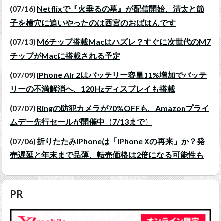
(07/16)
Netflixで『火垂るの墓』が配信開始、清太と節
子を横穴に追いやったのは西宮のおばはんです
(07/13)
M6チップ搭載Macはハズレ？すぐに次世代のM7
チップがMacに搭載される予定
(07/09)
iPhone Air 2はバッテリー容量11%増加でバッテ
リーの不満解消へ、120Hzディスプレイも搭載
(07/07)
Ringの防犯カメラが70%OFFも、Amazonプライ
ムデー先行セールが開催中（7/13まで）
(07/06)
折りたたみiPhoneは「iPhone Xの再来」か？発
売遅延と年末まで品薄、転売価格は2倍になる可能性も
PR