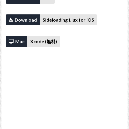
Download
Sideloading f.lux for iOS
Mac
Xcode (無料)