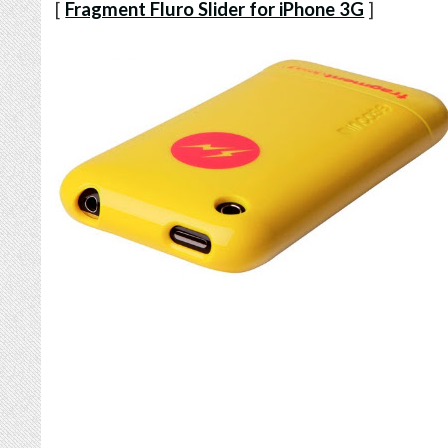
[
Fragment Fluro Slider for iPhone 3G
]