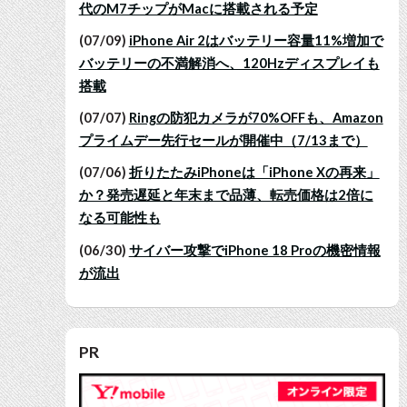
代のM7チップがMacに搭載される予定
(07/09)
iPhone Air 2はバッテリー容量11%増加で
バッテリーの不満解消へ、120Hzディスプレイも
搭載
(07/07)
Ringの防犯カメラが70%OFFも、Amazon
プライムデー先行セールが開催中（7/13まで）
(07/06)
折りたたみiPhoneは「iPhone Xの再来」
か？発売遅延と年末まで品薄、転売価格は2倍に
なる可能性も
(06/30)
サイバー攻撃でiPhone 18 Proの機密情報
が流出
PR