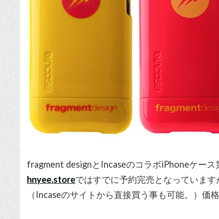
fragment designとIncaseのコラボiPhoneケース
hnyee.store
ではすでに予約完売となっていますが、
（Incaseのサイトから直接買う事も可能。）価