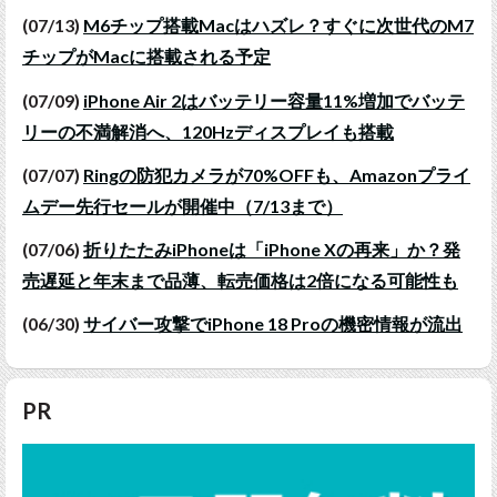
(07/13)
M6チップ搭載Macはハズレ？すぐに次世代のM7
チップがMacに搭載される予定
(07/09)
iPhone Air 2はバッテリー容量11%増加でバッテ
リーの不満解消へ、120Hzディスプレイも搭載
(07/07)
Ringの防犯カメラが70%OFFも、Amazonプライ
ムデー先行セールが開催中（7/13まで）
(07/06)
折りたたみiPhoneは「iPhone Xの再来」か？発
売遅延と年末まで品薄、転売価格は2倍になる可能性も
(06/30)
サイバー攻撃でiPhone 18 Proの機密情報が流出
PR