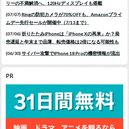
リーの不満解消へ、120Hzディスプレイも搭載
(07/07)
Ringの防犯カメラが70%OFFも、Amazonプライ
ムデー先行セールが開催中（7/13まで）
(07/06)
折りたたみiPhoneは「iPhone Xの再来」か？発
売遅延と年末まで品薄、転売価格は2倍になる可能性も
(06/30)
サイバー攻撃でiPhone 18 Proの機密情報が流出
PR