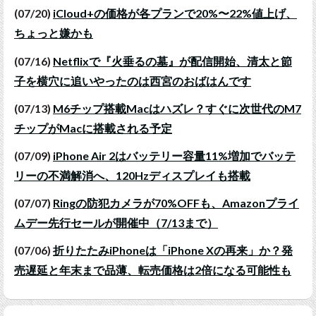
(07/20)
iCloud+の価格が各プランで20%〜22%値上げ、
ちょっと嫌かも
(07/16)
Netflixで『火垂るの墓』が配信開始、清太と節
子を横穴に追いやったのは西宮のおばはんです
(07/13)
M6チップ搭載Macはハズレ？すぐに次世代のM7
チップがMacに搭載される予定
(07/09)
iPhone Air 2はバッテリー容量11%増加でバッテ
リーの不満解消へ、120Hzディスプレイも搭載
(07/07)
Ringの防犯カメラが70%OFFも、Amazonプライ
ムデー先行セールが開催中（7/13まで）
(07/06)
折りたたみiPhoneは「iPhone Xの再来」か？発
売遅延と年末まで品薄、転売価格は2倍になる可能性も