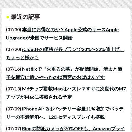
最近の記事
(07/30)
本当にお得なのか？Apple公式のリースApple
Upgradeが米国でサービス開始
(07/20)
iCloud+の価格が各プランで20%〜22%値上げ、
ちょっと嫌かも
(07/16)
Netflixで『火垂るの墓』が配信開始、清太と節
子を横穴に追いやったのは西宮のおばはんです
(07/13)
M6チップ搭載Macはハズレ？すぐに次世代のM7
チップがMacに搭載される予定
(07/09)
iPhone Air 2はバッテリー容量11%増加でバッテ
リーの不満解消へ、120Hzディスプレイも搭載
(07/07)
Ringの防犯カメラが70%OFFも、Amazonプライ