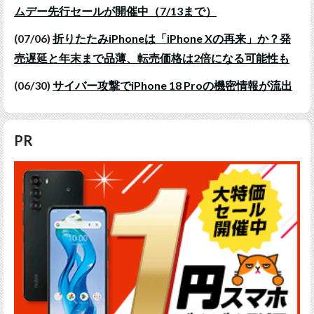
ムデー先行セールが開催中（7/13まで）
(07/06)
折りたたみiPhoneは「iPhone Xの再来」か？発
売遅延と年末まで品薄、転売価格は2倍になる可能性も
(06/30)
サイバー攻撃でiPhone 18 Proの機密情報が流出
PR