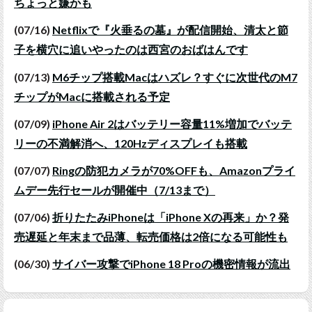
ちょっと嫌かも
(07/16)
Netflixで『火垂るの墓』が配信開始、清太と節
子を横穴に追いやったのは西宮のおばはんです
(07/13)
M6チップ搭載Macはハズレ？すぐに次世代のM7
チップがMacに搭載される予定
(07/09)
iPhone Air 2はバッテリー容量11%増加でバッテ
リーの不満解消へ、120Hzディスプレイも搭載
(07/07)
Ringの防犯カメラが70%OFFも、Amazonプライ
ムデー先行セールが開催中（7/13まで）
(07/06)
折りたたみiPhoneは「iPhone Xの再来」か？発
売遅延と年末まで品薄、転売価格は2倍になる可能性も
(06/30)
サイバー攻撃でiPhone 18 Proの機密情報が流出