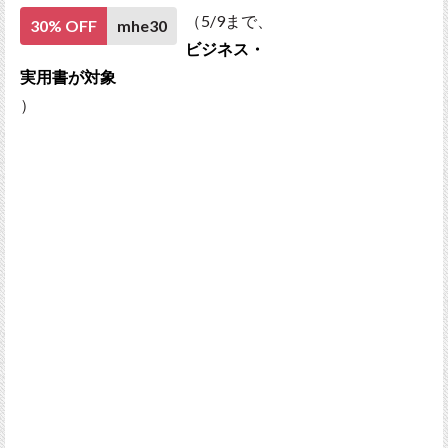
（5/9まで、
30% OFF
mhe30
ビジネス・
実用書が対象
）