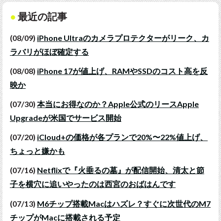
最近の記事
(08/09)
iPhone Ultraのカメラプロテクターがリーク、カ
ラバリがほぼ確定する
(08/08)
iPhone 17が値上げ、RAMやSSDのコスト高を反
映か
(07/30)
本当にお得なのか？Apple公式のリースApple
Upgradeが米国でサービス開始
(07/20)
iCloud+の価格が各プランで20%〜22%値上げ、
ちょっと嫌かも
(07/16)
Netflixで『火垂るの墓』が配信開始、清太と節
子を横穴に追いやったのは西宮のおばはんです
(07/13)
M6チップ搭載Macはハズレ？すぐに次世代のM7
チップがMacに搭載される予定