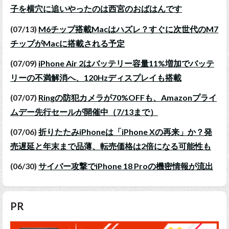
子を横穴に追いやったのは西宮のおばはんです
(07/13)
M6チップ搭載Macはハズレ？すぐに次世代のM7
チップがMacに搭載される予定
(07/09)
iPhone Air 2はバッテリー容量11%増加でバッテ
リーの不満解消へ、120Hzディスプレイも搭載
(07/07)
Ringの防犯カメラが70%OFFも、Amazonプライ
ムデー先行セールが開催中（7/13まで）
(07/06)
折りたたみiPhoneは「iPhone Xの再来」か？発
売遅延と年末まで品薄、転売価格は2倍になる可能性も
(06/30)
サイバー攻撃でiPhone 18 Proの機密情報が流出
PR