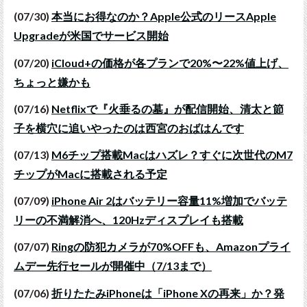
(07/30)
本当にお得なのか？Apple公式のリースApple
Upgradeが米国でサービス開始
(07/20)
iCloud+の価格が各プランで20%〜22%値上げ、
ちょっと嫌かも
(07/16)
Netflixで『火垂るの墓』が配信開始、清太と節
子を横穴に追いやったのは西宮のおばはんです
(07/13)
M6チップ搭載Macはハズレ？すぐに次世代のM7
チップがMacに搭載される予定
(07/09)
iPhone Air 2はバッテリー容量11%増加でバッテ
リーの不満解消へ、120Hzディスプレイも搭載
(07/07)
Ringの防犯カメラが70%OFFも、Amazonプライ
ムデー先行セールが開催中（7/13まで）
(07/06)
折りたたみiPhoneは「iPhone Xの再来」か？発