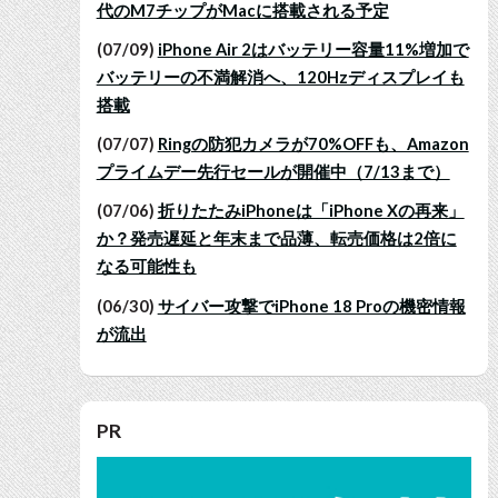
代のM7チップがMacに搭載される予定
(07/09)
iPhone Air 2はバッテリー容量11%増加で
バッテリーの不満解消へ、120Hzディスプレイも
搭載
(07/07)
Ringの防犯カメラが70%OFFも、Amazon
プライムデー先行セールが開催中（7/13まで）
(07/06)
折りたたみiPhoneは「iPhone Xの再来」
か？発売遅延と年末まで品薄、転売価格は2倍に
なる可能性も
(06/30)
サイバー攻撃でiPhone 18 Proの機密情報
が流出
PR