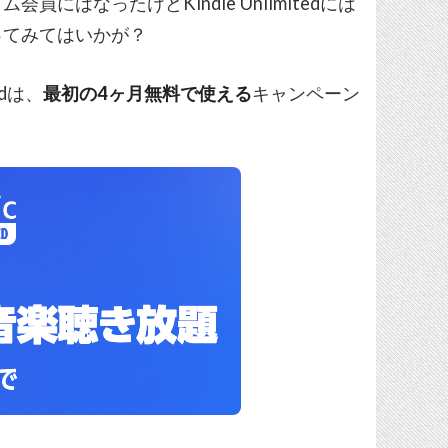
はなったけどKindle Unlimitedには
ってみてはいかが？
edは、
最初の4ヶ月無料で使える
キャンペーン
。