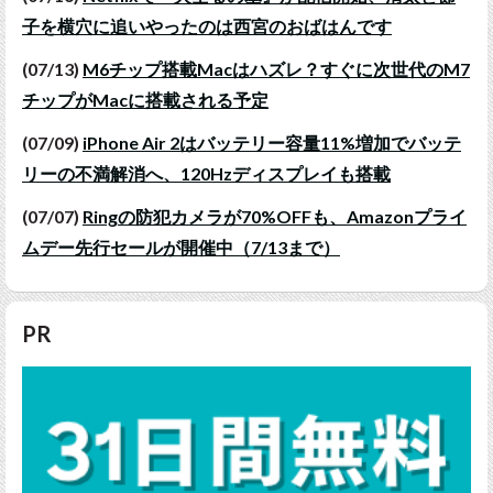
子を横穴に追いやったのは西宮のおばはんです
(07/13)
M6チップ搭載Macはハズレ？すぐに次世代のM7
チップがMacに搭載される予定
(07/09)
iPhone Air 2はバッテリー容量11%増加でバッテ
リーの不満解消へ、120Hzディスプレイも搭載
(07/07)
Ringの防犯カメラが70%OFFも、Amazonプライ
ムデー先行セールが開催中（7/13まで）
PR