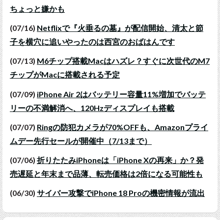
ちょっと嫌かも
(07/16)
Netflixで『火垂るの墓』が配信開始、清太と節
子を横穴に追いやったのは西宮のおばはんです
(07/13)
M6チップ搭載Macはハズレ？すぐに次世代のM7
チップがMacに搭載される予定
(07/09)
iPhone Air 2はバッテリー容量11%増加でバッテ
リーの不満解消へ、120Hzディスプレイも搭載
(07/07)
Ringの防犯カメラが70%OFFも、Amazonプライ
ムデー先行セールが開催中（7/13まで）
(07/06)
折りたたみiPhoneは「iPhone Xの再来」か？発
売遅延と年末まで品薄、転売価格は2倍になる可能性も
(06/30)
サイバー攻撃でiPhone 18 Proの機密情報が流出