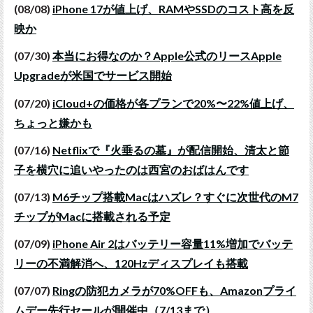
(08/08)
iPhone 17が値上げ、RAMやSSDのコスト高を反
映か
(07/30)
本当にお得なのか？Apple公式のリースApple
Upgradeが米国でサービス開始
(07/20)
iCloud+の価格が各プランで20%〜22%値上げ、
ちょっと嫌かも
(07/16)
Netflixで『火垂るの墓』が配信開始、清太と節
子を横穴に追いやったのは西宮のおばはんです
(07/13)
M6チップ搭載Macはハズレ？すぐに次世代のM7
チップがMacに搭載される予定
(07/09)
iPhone Air 2はバッテリー容量11%増加でバッテ
リーの不満解消へ、120Hzディスプレイも搭載
(07/07)
Ringの防犯カメラが70%OFFも、Amazonプライ
ムデー先行セールが開催中（7/13まで）