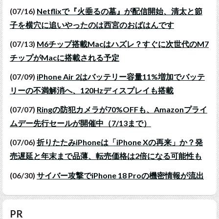
(07/16)
Netflixで『火垂るの墓』が配信開始、清太と節
子を横穴に追いやったのは西宮のおばはんです
(07/13)
M6チップ搭載Macはハズレ？すぐに次世代のM7
チップがMacに搭載される予定
(07/09)
iPhone Air 2はバッテリー容量11%増加でバッテ
リーの不満解消へ、120Hzディスプレイも搭載
(07/07)
Ringの防犯カメラが70%OFFも、Amazonプライ
ムデー先行セールが開催中（7/13まで）
(07/06)
折りたたみiPhoneは「iPhone Xの再来」か？発
売遅延と年末まで品薄、転売価格は2倍になる可能性も
(06/30)
サイバー攻撃でiPhone 18 Proの機密情報が流出
PR