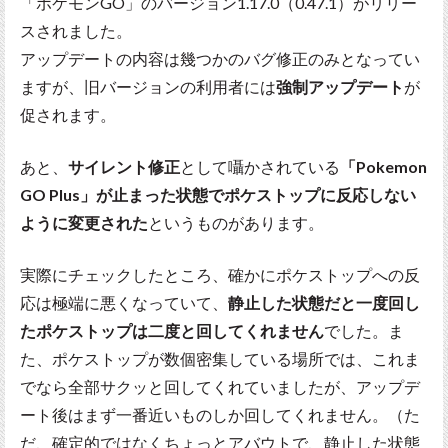
「ポケモンGO」のバージョン1.17.0（0.47.1）がリリー
スされました。
アップデートの内容は幾つかのバグ修正のみとなってい
ますが、旧バージョンの利用者には
強制アップデート
が
促されます。
あと、
サイレント修正
として囁かされている
「Pokemon
GO Plus」が止まった状態でポケストップに反応しない
ように変更された
というものがあります。
実際にチェックしたところ、確かにポケストップへの反
応は極端に悪くなっていて、
静止した状態だと一度回し
たポケストップは二度と回してくれません
でした。ま
た、ポケストップが数個密集している場所では、これま
でなら全部サクッと回してくれていましたが、アップデ
ート後はまず一番近いものしか回してくれません。（た
だ、確定的ではなくちょっとアバウトで、静止した状態