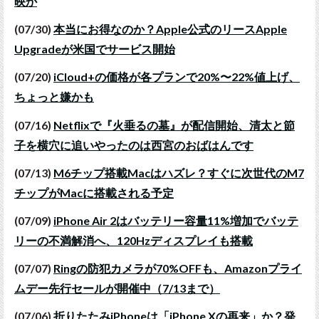
映か
(07/30)
本当にお得なのか？Apple公式のリースApple
Upgradeが米国でサービス開始
(07/20)
iCloud+の価格が各プランで20%〜22%値上げ、
ちょっと嫌かも
(07/16)
Netflixで『火垂るの墓』が配信開始、清太と節
子を横穴に追いやったのは西宮のおばはんです
(07/13)
M6チップ搭載Macはハズレ？すぐに次世代のM7
チップがMacに搭載される予定
(07/09)
iPhone Air 2はバッテリー容量11%増加でバッテ
リーの不満解消へ、120Hzディスプレイも搭載
(07/07)
Ringの防犯カメラが70%OFFも、Amazonプライ
ムデー先行セールが開催中（7/13まで）
(07/06)
折りたたみiPhoneは「iPhone Xの再来」か？発