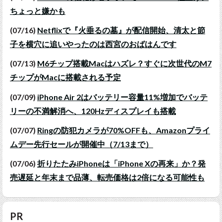
ちょっと嫌かも
(07/16)
Netflixで『火垂るの墓』が配信開始、清太と節
子を横穴に追いやったのは西宮のおばはんです
(07/13)
M6チップ搭載Macはハズレ？すぐに次世代のM7
チップがMacに搭載される予定
(07/09)
iPhone Air 2はバッテリー容量11%増加でバッテ
リーの不満解消へ、120Hzディスプレイも搭載
(07/07)
Ringの防犯カメラが70%OFFも、Amazonプライ
ムデー先行セールが開催中（7/13まで）
(07/06)
折りたたみiPhoneは「iPhone Xの再来」か？発
売遅延と年末まで品薄、転売価格は2倍になる可能性も
PR