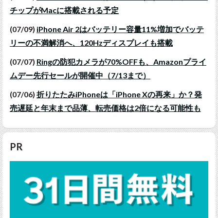
チップがMacに搭載される予定
(07/09)
iPhone Air 2はバッテリー容量11%増加でバッテ
リーの不満解消へ、120Hzディスプレイも搭載
(07/07)
Ringの防犯カメラが70%OFFも、Amazonプライ
ムデー先行セールが開催中（7/13まで）
(07/06)
折りたたみiPhoneは「iPhone Xの再来」か？発
売遅延と年末まで品薄、転売価格は2倍になる可能性も
PR