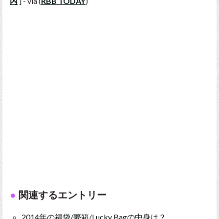
内
] - via (
RBB TODAY
)
関連するエントリー
2014年の福袋/夢箱/Lucky Bagの中身は？