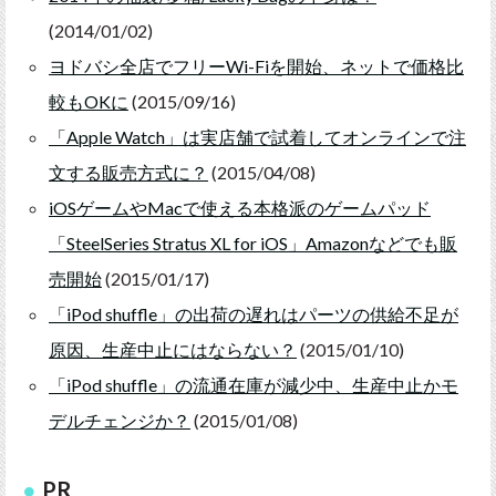
(2014/01/02)
ヨドバシ全店でフリーWi-Fiを開始、ネットで価格比
較もOKに
(2015/09/16)
「Apple Watch」は実店舗で試着してオンラインで注
文する販売方式に？
(2015/04/08)
iOSゲームやMacで使える本格派のゲームパッド
「SteelSeries Stratus XL for iOS」Amazonなどでも販
売開始
(2015/01/17)
「iPod shuffle」の出荷の遅れはパーツの供給不足が
原因、生産中止にはならない？
(2015/01/10)
「iPod shuffle」の流通在庫が減少中、生産中止かモ
デルチェンジか？
(2015/01/08)
PR