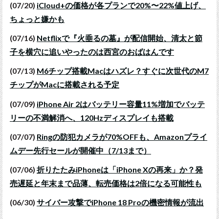
(07/20)
iCloud+の価格が各プランで20%〜22%値上げ、
ちょっと嫌かも
(07/16)
Netflixで『火垂るの墓』が配信開始、清太と節
子を横穴に追いやったのは西宮のおばはんです
(07/13)
M6チップ搭載Macはハズレ？すぐに次世代のM7
チップがMacに搭載される予定
(07/09)
iPhone Air 2はバッテリー容量11%増加でバッテ
リーの不満解消へ、120Hzディスプレイも搭載
(07/07)
Ringの防犯カメラが70%OFFも、Amazonプライ
ムデー先行セールが開催中（7/13まで）
(07/06)
折りたたみiPhoneは「iPhone Xの再来」か？発
売遅延と年末まで品薄、転売価格は2倍になる可能性も
(06/30)
サイバー攻撃でiPhone 18 Proの機密情報が流出