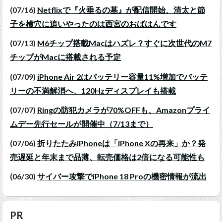
(07/16)
Netflixで『火垂るの墓』が配信開始、清太と節
子を横穴に追いやったのは西宮のおばはんです
(07/13)
M6チップ搭載Macはハズレ？すぐに次世代のM7
チップがMacに搭載される予定
(07/09)
iPhone Air 2はバッテリー容量11%増加でバッテ
リーの不満解消へ、120Hzディスプレイも搭載
(07/07)
Ringの防犯カメラが70%OFFも、Amazonプライ
ムデー先行セールが開催中（7/13まで）
(07/06)
折りたたみiPhoneは「iPhone Xの再来」か？発
売遅延と年末まで品薄、転売価格は2倍になる可能性も
(06/30)
サイバー攻撃でiPhone 18 Proの機密情報が流出
PR