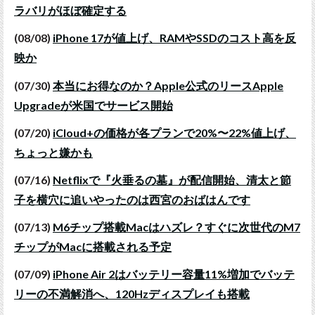
ラバリがほぼ確定する
(08/08)
iPhone 17が値上げ、RAMやSSDのコスト高を反
映か
(07/30)
本当にお得なのか？Apple公式のリースApple
Upgradeが米国でサービス開始
(07/20)
iCloud+の価格が各プランで20%〜22%値上げ、
ちょっと嫌かも
(07/16)
Netflixで『火垂るの墓』が配信開始、清太と節
子を横穴に追いやったのは西宮のおばはんです
(07/13)
M6チップ搭載Macはハズレ？すぐに次世代のM7
チップがMacに搭載される予定
(07/09)
iPhone Air 2はバッテリー容量11%増加でバッテ
リーの不満解消へ、120Hzディスプレイも搭載