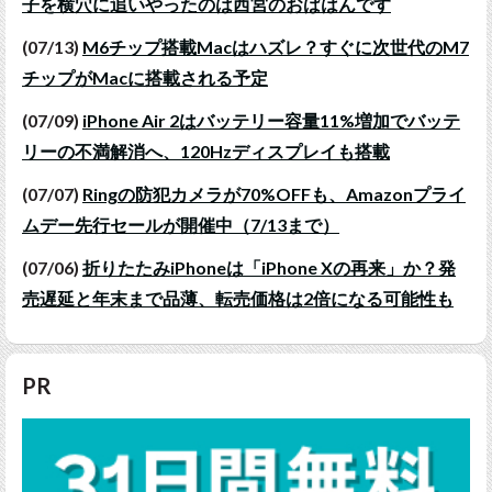
子を横穴に追いやったのは西宮のおばはんです
(07/13)
M6チップ搭載Macはハズレ？すぐに次世代のM7
チップがMacに搭載される予定
(07/09)
iPhone Air 2はバッテリー容量11%増加でバッテ
リーの不満解消へ、120Hzディスプレイも搭載
(07/07)
Ringの防犯カメラが70%OFFも、Amazonプライ
ムデー先行セールが開催中（7/13まで）
(07/06)
折りたたみiPhoneは「iPhone Xの再来」か？発
売遅延と年末まで品薄、転売価格は2倍になる可能性も
PR