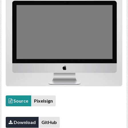
Source
Pixelsign
Download
GitHub