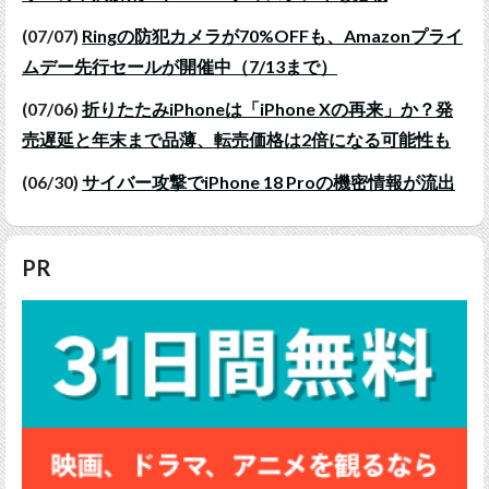
(07/07)
Ringの防犯カメラが70%OFFも、Amazonプライ
ムデー先行セールが開催中（7/13まで）
(07/06)
折りたたみiPhoneは「iPhone Xの再来」か？発
売遅延と年末まで品薄、転売価格は2倍になる可能性も
(06/30)
サイバー攻撃でiPhone 18 Proの機密情報が流出
PR