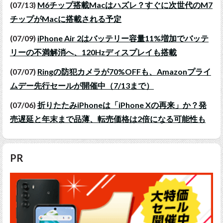
(07/13)
M6チップ搭載Macはハズレ？すぐに次世代のM7
チップがMacに搭載される予定
(07/09)
iPhone Air 2はバッテリー容量11%増加でバッテ
リーの不満解消へ、120Hzディスプレイも搭載
(07/07)
Ringの防犯カメラが70%OFFも、Amazonプライ
ムデー先行セールが開催中（7/13まで）
(07/06)
折りたたみiPhoneは「iPhone Xの再来」か？発
売遅延と年末まで品薄、転売価格は2倍になる可能性も
PR