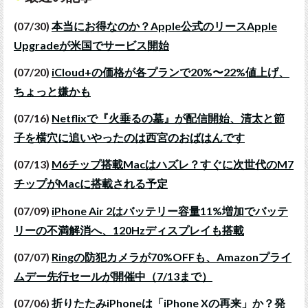
(07/30)
本当にお得なのか？Apple公式のリースApple
Upgradeが米国でサービス開始
(07/20)
iCloud+の価格が各プランで20%〜22%値上げ、
ちょっと嫌かも
(07/16)
Netflixで『火垂るの墓』が配信開始、清太と節
子を横穴に追いやったのは西宮のおばはんです
(07/13)
M6チップ搭載Macはハズレ？すぐに次世代のM7
チップがMacに搭載される予定
(07/09)
iPhone Air 2はバッテリー容量11%増加でバッテ
リーの不満解消へ、120Hzディスプレイも搭載
(07/07)
Ringの防犯カメラが70%OFFも、Amazonプライ
ムデー先行セールが開催中（7/13まで）
(07/06)
折りたたみiPhoneは「iPhone Xの再来」か？発