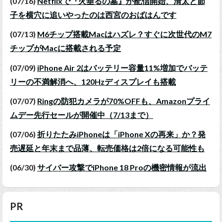
(07/16)
Netflixで『火垂るの墓』が配信開始、清太と節
子を横穴に追いやったのは西宮のおばはんです
(07/13)
M6チップ搭載Macはハズレ？すぐに次世代のM7
チップがMacに搭載される予定
(07/09)
iPhone Air 2はバッテリー容量11%増加でバッテ
リーの不満解消へ、120Hzディスプレイも搭載
(07/07)
Ringの防犯カメラが70%OFFも、Amazonプライ
ムデー先行セールが開催中（7/13まで）
(07/06)
折りたたみiPhoneは「iPhone Xの再来」か？発
売遅延と年末まで品薄、転売価格は2倍になる可能性も
(06/30)
サイバー攻撃でiPhone 18 Proの機密情報が流出
PR