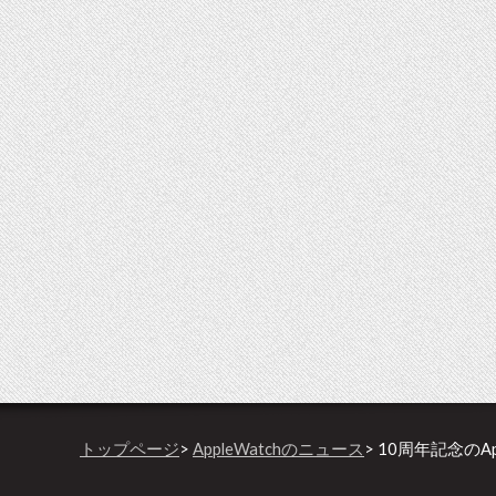
トップページ
>
AppleWatchのニュース
> 10周年記念のA