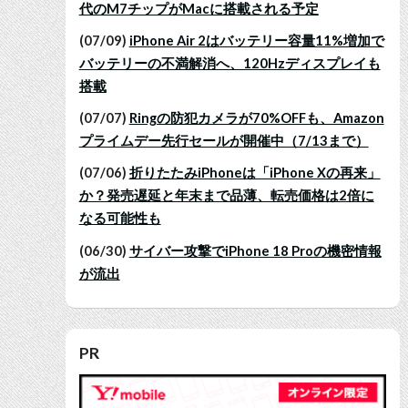
代のM7チップがMacに搭載される予定
(07/09)
iPhone Air 2はバッテリー容量11%増加で
バッテリーの不満解消へ、120Hzディスプレイも
搭載
(07/07)
Ringの防犯カメラが70%OFFも、Amazon
プライムデー先行セールが開催中（7/13まで）
(07/06)
折りたたみiPhoneは「iPhone Xの再来」
か？発売遅延と年末まで品薄、転売価格は2倍に
なる可能性も
(06/30)
サイバー攻撃でiPhone 18 Proの機密情報
が流出
PR