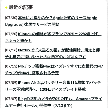
最近の記事
(07/30)
本当にお得なのか？Apple公式のリースApple
Upgradeが米国でサービス開始
(07/20)
iCloud+の価格が各プランで20%〜22%値上げ、
ちょっと嫌かも
(07/16)
Netflixで『火垂るの墓』が配信開始、清太と節
子を横穴に追いやったのは西宮のおばはんです
(07/13)
M6チップ搭載Macはハズレ？すぐに次世代のM7
チップがMacに搭載される予定
(07/09)
iPhone Air 2はバッテリー容量11%増加でバッテ
リーの不満解消へ、120Hzディスプレイも搭載
(07/07)
Ringの防犯カメラが70%OFFも、Amazonプライ
ムデー先行セールが開催中（7/13まで）