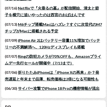
(07/16)
Netflixで『火垂るの墓』が配信開始、清太と節
子を横穴に追いやったのは西宮のおばはんです
(07/13)
M6チップ搭載Macはハズレ？すぐに次世代のM7
チップがMacに搭載される予定
(07/09)
iPhone Air 2はバッテリー容量11%増加でバッテ
リーの不満解消へ、120Hzディスプレイも搭載
(07/07)
Ringの防犯カメラが70%OFFも、Amazonプライ
ムデー先行セールが開催中（7/13まで）
(07/06)
折りたたみiPhoneは「iPhone Xの再来」か？発
売遅延と年末まで品薄、転売価格は2倍になる可能性も
(06/30)
サイバー攻撃でiPhone 18 Proの機密情報が流出