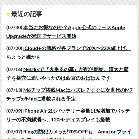
最近の記事
(07/30)
本当にお得なのか？Apple公式のリースApple
Upgradeが米国でサービス開始
(07/20)
iCloud+の価格が各プランで20%〜22%値上げ、
ちょっと嫌かも
(07/16)
Netflixで『火垂るの墓』が配信開始、清太と節
子を横穴に追いやったのは西宮のおばはんです
(07/13)
M6チップ搭載Macはハズレ？すぐに次世代のM7
チップがMacに搭載される予定
(07/09)
iPhone Air 2はバッテリー容量11%増加でバッテ
リーの不満解消へ、120Hzディスプレイも搭載
(07/07)
Ringの防犯カメラが70%OFFも、Amazonプライ