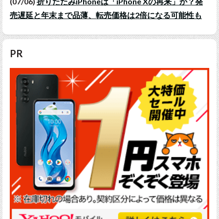
(07/06)
折りたたみiPhoneは「iPhone Xの再来」か？発
売遅延と年末まで品薄、転売価格は2倍になる可能性も
PR