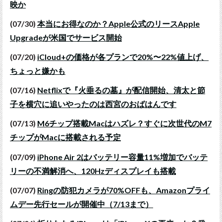
映か
(07/30)
本当にお得なのか？Apple公式のリースApple
Upgradeが米国でサービス開始
(07/20)
iCloud+の価格が各プランで20%〜22%値上げ、
ちょっと嫌かも
(07/16)
Netflixで『火垂るの墓』が配信開始、清太と節
子を横穴に追いやったのは西宮のおばはんです
(07/13)
M6チップ搭載Macはハズレ？すぐに次世代のM7
チップがMacに搭載される予定
(07/09)
iPhone Air 2はバッテリー容量11%増加でバッテ
リーの不満解消へ、120Hzディスプレイも搭載
(07/07)
Ringの防犯カメラが70%OFFも、Amazonプライ
ムデー先行セールが開催中（7/13まで）