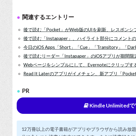
関連するエントリー
後で読む「Pocket」がWeb版のUIを刷新、レスポンシ
後で読む「Instapaper」、ハイライト部分にコメント
今日のiOS Apps「Short」「Cue」「Transitory」「Dar
後で読むリーダー「Instapaper」のiOSアプリが期間
Webページをシンプルにして、Evernoteにクリップする「
Read It Laterのアプリがイメチェン、新アプリ「Pocke
PR
Kindle Unlimi
12万冊以上の電子書籍がアプリやブラウザから読み放