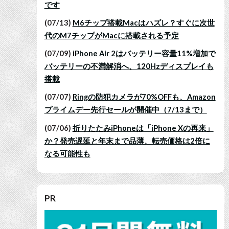
です
(07/13)
M6チップ搭載Macはハズレ？すぐに次世
代のM7チップがMacに搭載される予定
(07/09)
iPhone Air 2はバッテリー容量11%増加で
バッテリーの不満解消へ、120Hzディスプレイも
搭載
(07/07)
Ringの防犯カメラが70%OFFも、Amazon
プライムデー先行セールが開催中（7/13まで）
(07/06)
折りたたみiPhoneは「iPhone Xの再来」
か？発売遅延と年末まで品薄、転売価格は2倍に
なる可能性も
PR