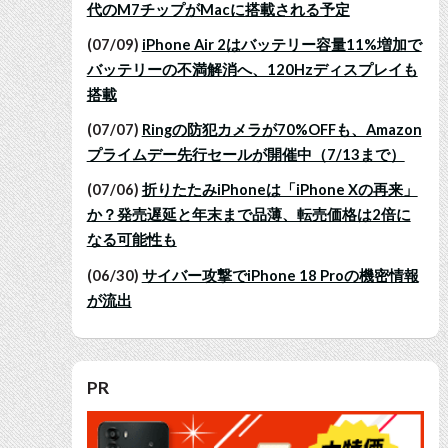
代のM7チップがMacに搭載される予定
(07/09)
iPhone Air 2はバッテリー容量11%増加で
バッテリーの不満解消へ、120Hzディスプレイも
搭載
(07/07)
Ringの防犯カメラが70%OFFも、Amazon
プライムデー先行セールが開催中（7/13まで）
(07/06)
折りたたみiPhoneは「iPhone Xの再来」
か？発売遅延と年末まで品薄、転売価格は2倍に
なる可能性も
(06/30)
サイバー攻撃でiPhone 18 Proの機密情報
が流出
PR