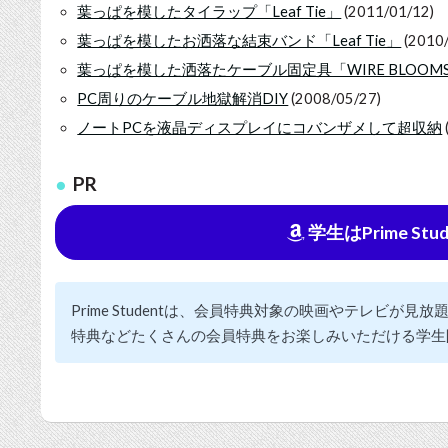
葉っぱを模したタイラップ「Leaf Tie」
(2011/01/12)
葉っぱを模したお洒落な結束バンド「Leaf Tie」
(2010/
葉っぱを模した洒落たケーブル固定具「WIRE BLOOM
PC周りのケーブル地獄解消DIY
(2008/05/27)
ノートPCを液晶ディスプレイにコバンザメして超収納
PR
学生はPrime St
Prime Studentは、会員特典対象の映画やテレビが
特典などたくさんの会員特典をお楽しみいただける学生