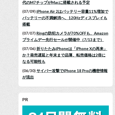
代のM7チップがMacに搭載される予定
(07/09)
iPhone Air 2はバッテリー容量11%増加で
バッテリーの不満解消へ、120Hzディスプレイも
搭載
(07/07)
Ringの防犯カメラが70%OFFも、Amazon
プライムデー先行セールが開催中（7/13まで）
(07/06)
折りたたみiPhoneは「iPhone Xの再来」
か？発売遅延と年末まで品薄、転売価格は2倍に
なる可能性も
(06/30)
サイバー攻撃でiPhone 18 Proの機密情報
が流出
PR