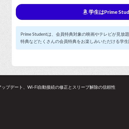
学生はPrime St
Prime Studentは、会員特典対象の映画やテレビが
特典などたくさんの会員特典をお楽しみいただける学生
s 10.9.4アップデート、Wi-Fi自動接続の修正とスリープ解除の信頼性