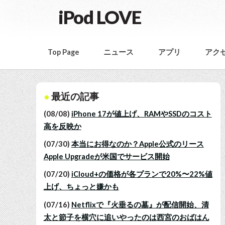
iPod LOVE
Top Page
ニュース
アプリ
アク
最近の記事
(08/08)
iPhone 17が値上げ、RAMやSSDのコスト
高を反映か
(07/30)
本当にお得なのか？Apple公式のリース
Apple Upgradeが米国でサービス開始
(07/20)
iCloud+の価格が各プランで20%〜22%値
上げ、ちょっと嫌かも
(07/16)
Netflixで『火垂るの墓』が配信開始、清
太と節子を横穴に追いやったのは西宮のおばはん