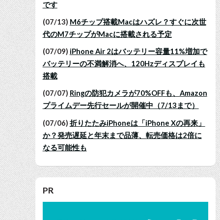
です
(07/13)
M6チップ搭載Macはハズレ？すぐに次世
代のM7チップがMacに搭載される予定
(07/09)
iPhone Air 2はバッテリー容量11%増加で
バッテリーの不満解消へ、120Hzディスプレイも
搭載
(07/07)
Ringの防犯カメラが70%OFFも、Amazon
プライムデー先行セールが開催中（7/13まで）
(07/06)
折りたたみiPhoneは「iPhone Xの再来」
か？発売遅延と年末まで品薄、転売価格は2倍に
なる可能性も
PR