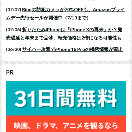
(07/07)
Ringの防犯カメラが70%OFFも、Amazonプライ
ムデー先行セールが開催中（7/13まで）
(07/06)
折りたたみiPhoneは「iPhone Xの再来」か？発
売遅延と年末まで品薄、転売価格は2倍になる可能性も
(06/30)
サイバー攻撃でiPhone 18 Proの機密情報が流出
PR