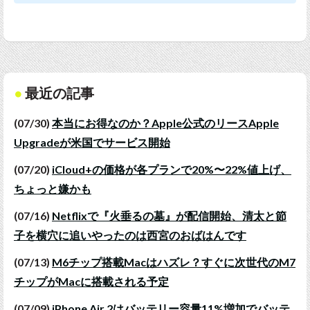
最近の記事
(07/30)
本当にお得なのか？Apple公式のリースApple
Upgradeが米国でサービス開始
(07/20)
iCloud+の価格が各プランで20%〜22%値上げ、
ちょっと嫌かも
(07/16)
Netflixで『火垂るの墓』が配信開始、清太と節
子を横穴に追いやったのは西宮のおばはんです
(07/13)
M6チップ搭載Macはハズレ？すぐに次世代のM7
チップがMacに搭載される予定
(07/09)
iPhone Air 2はバッテリー容量11%増加でバッテ