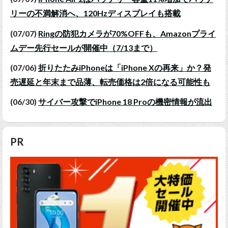
リーの不満解消へ、120Hzディスプレイも搭載
(07/07)
Ringの防犯カメラが70%OFFも、Amazonプライ
ムデー先行セールが開催中（7/13まで）
(07/06)
折りたたみiPhoneは「iPhone Xの再来」か？発
売遅延と年末まで品薄、転売価格は2倍になる可能性も
(06/30)
サイバー攻撃でiPhone 18 Proの機密情報が流出
PR