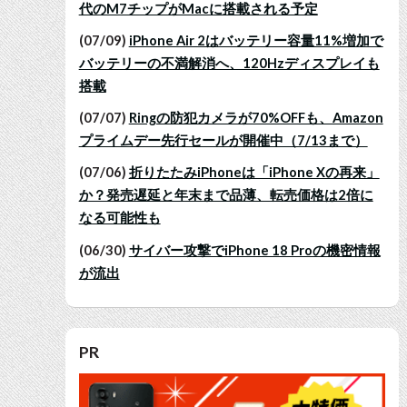
代のM7チップがMacに搭載される予定
(07/09)
iPhone Air 2はバッテリー容量11%増加で
バッテリーの不満解消へ、120Hzディスプレイも
搭載
(07/07)
Ringの防犯カメラが70%OFFも、Amazon
プライムデー先行セールが開催中（7/13まで）
(07/06)
折りたたみiPhoneは「iPhone Xの再来」
か？発売遅延と年末まで品薄、転売価格は2倍に
なる可能性も
(06/30)
サイバー攻撃でiPhone 18 Proの機密情報
が流出
PR