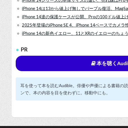
iPhone 14シリーズの本体サイズの違い、売れ線はPr
iPhone 14は13から値上げ無しでパープル復活、Mag
iPhone 14達の保護ケースが公開、Proの100ドル値上
2025年登場のiPhone SE 4、iPhone 14ベースで
iPhone 14の新色イエロー、11とXRのイエローのち
PR
本を聴くAudi
耳を使って本を読むAudible。俳優や声優による書籍
ンで、本の内容を目を使わずに。移動中にも。