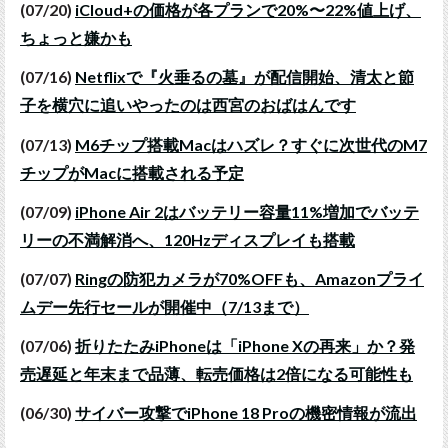
(07/20)
iCloud+の価格が各プランで20%〜22%値上げ、
ちょっと嫌かも
(07/16)
Netflixで『火垂るの墓』が配信開始、清太と節
子を横穴に追いやったのは西宮のおばはんです
(07/13)
M6チップ搭載Macはハズレ？すぐに次世代のM7
チップがMacに搭載される予定
(07/09)
iPhone Air 2はバッテリー容量11%増加でバッテ
リーの不満解消へ、120Hzディスプレイも搭載
(07/07)
Ringの防犯カメラが70%OFFも、Amazonプライ
ムデー先行セールが開催中（7/13まで）
(07/06)
折りたたみiPhoneは「iPhone Xの再来」か？発
売遅延と年末まで品薄、転売価格は2倍になる可能性も
(06/30)
サイバー攻撃でiPhone 18 Proの機密情報が流出