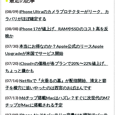
最近の記事
(08/09)
iPhone Ultraのカメラプロテクターがリーク、カ
ラバリがほぼ確定する
(08/08)
iPhone 17が値上げ、RAMやSSDのコスト高を反
映か
(07/30)
本当にお得なのか？Apple公式のリースApple
Upgradeが米国でサービス開始
(07/20)
iCloud+の価格が各プランで20%〜22%値上げ、
ちょっと嫌かも
(07/16)
Netflixで『火垂るの墓』が配信開始、清太と節
子を横穴に追いやったのは西宮のおばはんです
(07/13)
M6チップ搭載Macはハズレ？すぐに次世代のM7
チップがMacに搭載される予定
(07/09)
iPhone Air 2はバッテリー容量11%増加でバッテ