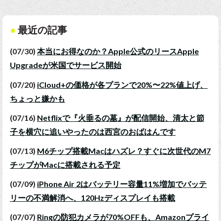
最近の記事
(07/30)
本当にお得なのか？Apple公式のリースApple
Upgradeが米国でサービス開始
(07/20)
iCloud+の価格が各プランで20%〜22%値上げ、
ちょっと嫌かも
(07/16)
Netflixで『火垂るの墓』が配信開始、清太と節
子を横穴に追いやったのは西宮のおばはんです
(07/13)
M6チップ搭載Macはハズレ？すぐに次世代のM7
チップがMacに搭載される予定
(07/09)
iPhone Air 2はバッテリー容量11%増加でバッテ
リーの不満解消へ、120Hzディスプレイも搭載
(07/07)
Ringの防犯カメラが70%OFFも、Amazonプライ