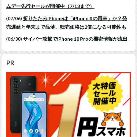
ムデー先行セールが開催中（7/13まで）
(07/06)
折りたたみiPhoneは「iPhone Xの再来」か？発
売遅延と年末まで品薄、転売価格は2倍になる可能性も
(06/30)
サイバー攻撃でiPhone 18 Proの機密情報が流出
PR