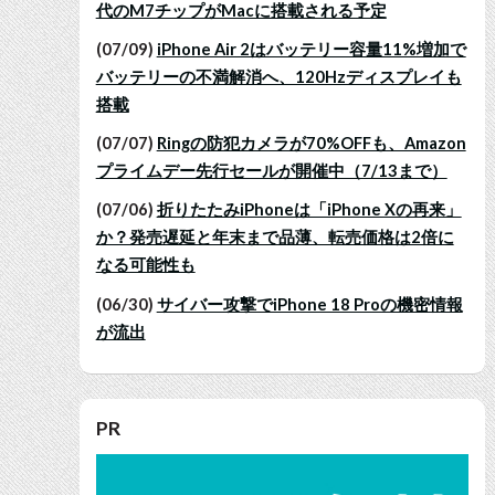
代のM7チップがMacに搭載される予定
(07/09)
iPhone Air 2はバッテリー容量11%増加で
バッテリーの不満解消へ、120Hzディスプレイも
搭載
(07/07)
Ringの防犯カメラが70%OFFも、Amazon
プライムデー先行セールが開催中（7/13まで）
(07/06)
折りたたみiPhoneは「iPhone Xの再来」
か？発売遅延と年末まで品薄、転売価格は2倍に
なる可能性も
(06/30)
サイバー攻撃でiPhone 18 Proの機密情報
が流出
PR