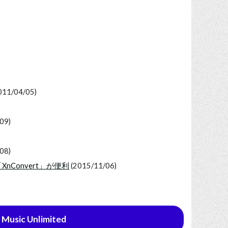
011/04/05)
09)
08)
Convert」が便利
(2015/11/06)
sic Unlimited