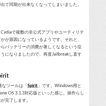
表示が出て同期が出来なくなってしまいました。
ydiaで複数の非公式アプリやユーティリテ
何かが原因になっているようです。それと、
からバッテリーの消費が著しくなるという症
なりましたので、再度Jailbreakし直す
it
のに最適なツールは「
Spirit
」です。Windows用と
hone OS 3.1.3対応版といった感じ。操作らし
akが完了します。