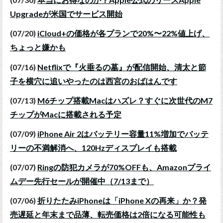
Upgradeが米国でサービス開始
(07/20)
iCloud+の価格が各プランで20%〜22%値上げ、
ちょっと嫌かも
(07/16)
Netflixで『火垂るの墓』が配信開始、清太と節
子を横穴に追いやったのは西宮のおばはんです
(07/13)
M6チップ搭載Macはハズレ？すぐに次世代のM7
チップがMacに搭載される予定
(07/09)
iPhone Air 2はバッテリー容量11%増加でバッテ
リーの不満解消へ、120Hzディスプレイも搭載
(07/07)
Ringの防犯カメラが70%OFFも、Amazonプライ
ムデー先行セールが開催中（7/13まで）
(07/06)
折りたたみiPhoneは「iPhone Xの再来」か？発
売遅延と年末まで品薄、転売価格は2倍になる可能性も