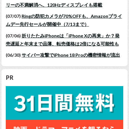
リーの不満解消へ、120Hzディスプレイも搭載
(07/07)
Ringの防犯カメラが70%OFFも、Amazonプライ
ムデー先行セールが開催中（7/13まで）
(07/06)
折りたたみiPhoneは「iPhone Xの再来」か？発
売遅延と年末まで品薄、転売価格は2倍になる可能性も
(06/30)
サイバー攻撃でiPhone 18 Proの機密情報が流出
PR