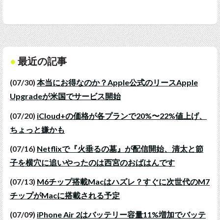
最近の記事
(07/30)
本当にお得なのか？Apple公式のリースApple
Upgradeが米国でサービス開始
(07/20)
iCloud+の価格が各プランで20%〜22%値上げ、
ちょっと嫌かも
(07/16)
Netflixで『火垂るの墓』が配信開始、清太と節
子を横穴に追いやったのは西宮のおばはんです
(07/13)
M6チップ搭載Macはハズレ？すぐに次世代のM7
チップがMacに搭載される予定
(07/09)
iPhone Air 2はバッテリー容量11%増加でバッテ