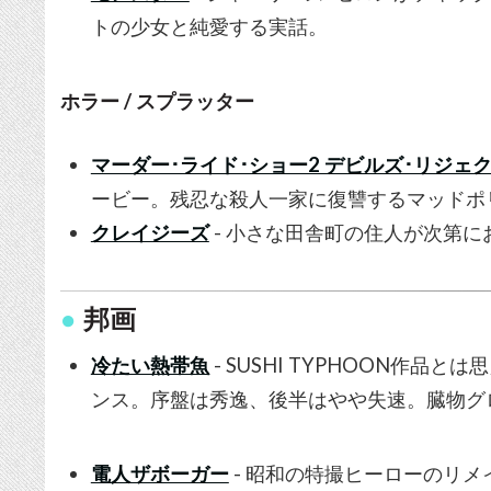
トの少女と純愛する実話。
ホラー / スプラッター
マーダー･ライド･ショー2 デビルズ･リジェ
ービー。残忍な殺人一家に復讐するマッドポ
クレイジーズ
- 小さな田舎町の住人が次第
邦画
冷たい熱帯魚
- SUSHI TYPHOON作
ンス。序盤は秀逸、後半はやや失速。臓物グ
電人ザボーガー
- 昭和の特撮ヒーローのリ