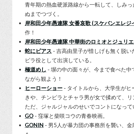
青年期の熱血硬派路線から一転して、しみっ
ぬまでつづく。
岸和田少年愚連隊 女番哀歌 (スケバンエレジイ
作！
岸和田少年愚連隊 中華街のロミオとジュリ
蛇にピアス
- 吉高由里子が惜しげも無く脱
ピラ役として出演している。
極道めし
- 塀の中の面々が、今まで食べた
ながら観よう！
ヒーローショー
- タイトルから、大学生が
きや、チンピラとチャラ男が女で揉めて、リ
ただ、ジャルジャルのせいでコントになって
GO
- 窪塚と柴咲コウの青春映画。
GONIN
- 男5人が暴力団の事務所を襲い、