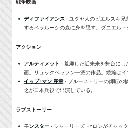
戦争映画
ディファイアンス
- ユダヤ人のビエルスキ
するベラルーシの森に身を隠す。ダニエル・
アクション
アルティメット
- 荒廃した近未来を舞台に
画。リュックベッソン一派の作品。続編はイ
イップ･マン 序章
- ブルース・リーの師匠の
之が日本兵役で出演している。
ラブストーリー
モンスター
- シャーリーズ･セロンがチャッ