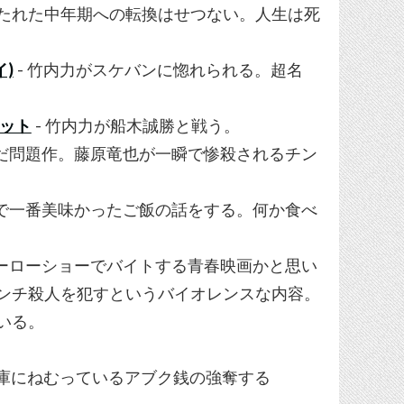
たれた中年期への転換はせつない。人生は死
)
- 竹内力がスケバンに惚れられる。超名
エット
- 竹内力が船木誠勝と戦う。
いだ問題作。藤原竜也が一瞬で惨殺されるチン
中で一番美味かったご飯の話をする。何か食べ
ヒーローショーでバイトする青春映画かと思い
ンチ殺人を犯すというバイオレンスな内容。
いる。
金庫にねむっているアブク銭の強奪する