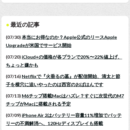
最近の記事
(07/30)
本当にお得なのか？Apple公式のリースApple
Upgradeが米国でサービス開始
(07/20)
iCloud+の価格が各プランで20%〜22%値上げ、
ちょっと嫌かも
(07/16)
Netflixで『火垂るの墓』が配信開始、清太と節
子を横穴に追いやったのは西宮のおばはんです
(07/13)
M6チップ搭載Macはハズレ？すぐに次世代のM7
チップがMacに搭載される予定
(07/09)
iPhone Air 2はバッテリー容量11%増加でバッテ
リーの不満解消へ、120Hzディスプレイも搭載