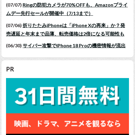
(07/07)
Ringの防犯カメラが70%OFFも、Amazonプライ
ムデー先行セールが開催中（7/13まで）
(07/06)
折りたたみiPhoneは「iPhone Xの再来」か？発
売遅延と年末まで品薄、転売価格は2倍になる可能性も
(06/30)
サイバー攻撃でiPhone 18 Proの機密情報が流出
PR