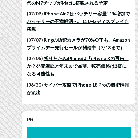
代のM7チップがMacに搭載される予定
(07/09)
iPhone Air 2はバッテリー容量11%増加で
バッテリーの不満解消へ、120Hzディスプレイも
搭載
(07/07)
Ringの防犯カメラが70%OFFも、Amazon
プライムデー先行セールが開催中（7/13まで）
(07/06)
折りたたみiPhoneは「iPhone Xの再来」
か？発売遅延と年末まで品薄、転売価格は2倍に
なる可能性も
(06/30)
サイバー攻撃でiPhone 18 Proの機密情報
が流出
PR