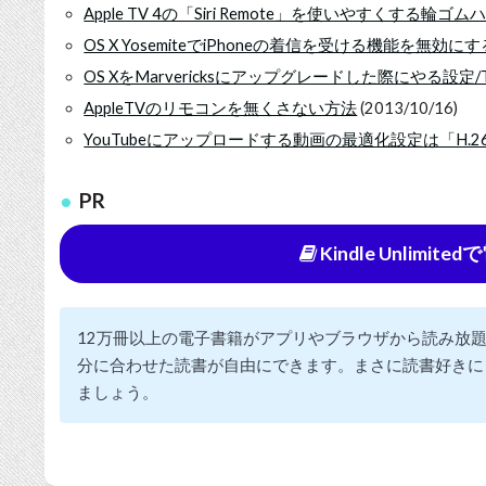
Apple TV 4の「Siri Remote」を使いやすくする輪ゴ
OS X YosemiteでiPhoneの着信を受ける機能を無効にす
OS XをMarvericksにアップグレードした際にやる設定/T
AppleTVのリモコンを無くさない方法
(2013/10/16)
YouTubeにアップロードする動画の最適化設定は「H.26
PR
Kindle Unlimi
12万冊以上の電子書籍がアプリやブラウザから読み放
分に合わせた読書が自由にできます。まさに読書好きに
ましょう。