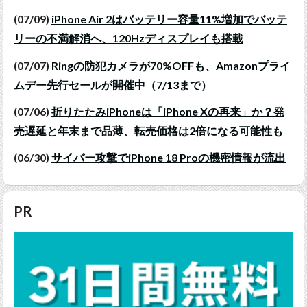
(07/09)
iPhone Air 2はバッテリー容量11%増加でバッテ
リーの不満解消へ、120Hzディスプレイも搭載
(07/07)
Ringの防犯カメラが70%OFFも、Amazonプライ
ムデー先行セールが開催中（7/13まで）
(07/06)
折りたたみiPhoneは「iPhone Xの再来」か？発
売遅延と年末まで品薄、転売価格は2倍になる可能性も
(06/30)
サイバー攻撃でiPhone 18 Proの機密情報が流出
PR