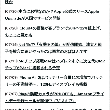
映か
(07/30)
本当にお得なのか？Apple公式のリースApple
Upgradeが米国でサービス開始
(07/20)
iCloud+の価格が各プランで20%〜22%値上げ、
ちょっと嫌かも
(07/16)
Netflixで『火垂るの墓』が配信開始、清太と節
子を横穴に追いやったのは西宮のおばはんです
(07/13)
M6チップ搭載Macはハズレ？すぐに次世代のM7
チップがMacに搭載される予定
(07/09)
iPhone Air 2はバッテリー容量11%増加でバッテ
リーの不満解消へ、120Hzディスプレイも搭載
(07/07)
Ringの防犯カメラが70%OFFも、Amazonプライ
ムデー先行セールが開催中（7/13まで）