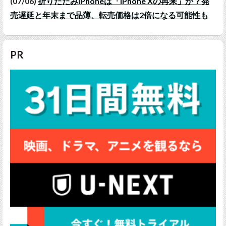
(07/06)
折りたたみiPhoneは「iPhone Xの再来」か？発
売遅延と年末まで品薄、転売価格は2倍になる可能性も
PR